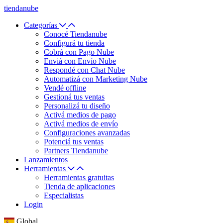
tiendanube
Categorías
Conocé Tiendanube
Configurá tu tienda
Cobrá con Pago Nube
Enviá con Envío Nube
Respondé con Chat Nube
Automatizá con Marketing Nube
Vendé offline
Gestioná tus ventas
Personalizá tu diseño
Activá medios de pago
Activá medios de envío
Configuraciones avanzadas
Potenciá tus ventas
Partners Tiendanube
Lanzamientos
Herramientas
Herramientas gratuitas
Tienda de aplicaciones
Especialistas
Login
Global