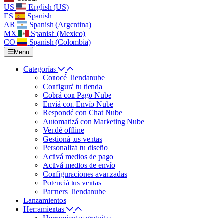
US
English (US)
ES
Spanish
AR
Spanish (Argentina)
MX
Spanish (Mexico)
CO
Spanish (Colombia)
Menu
Categorías
Conocé Tiendanube
Configurá tu tienda
Cobrá con Pago Nube
Enviá con Envío Nube
Respondé con Chat Nube
Automatizá con Marketing Nube
Vendé offline
Gestioná tus ventas
Personalizá tu diseño
Activá medios de pago
Activá medios de envío
Configuraciones avanzadas
Potenciá tus ventas
Partners Tiendanube
Lanzamientos
Herramientas
Herramientas gratuitas