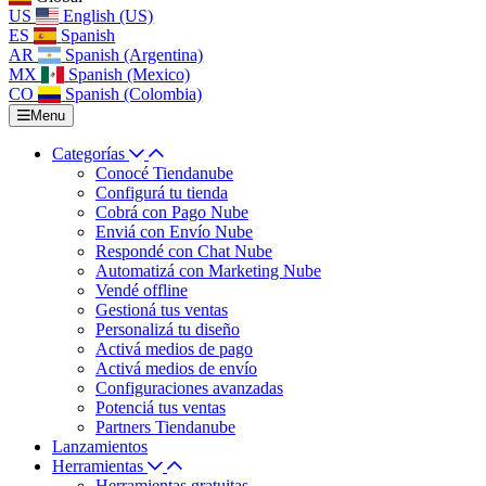
US
English (US)
ES
Spanish
AR
Spanish (Argentina)
MX
Spanish (Mexico)
CO
Spanish (Colombia)
Menu
Categorías
Conocé Tiendanube
Configurá tu tienda
Cobrá con Pago Nube
Enviá con Envío Nube
Respondé con Chat Nube
Automatizá con Marketing Nube
Vendé offline
Gestioná tus ventas
Personalizá tu diseño
Activá medios de pago
Activá medios de envío
Configuraciones avanzadas
Potenciá tus ventas
Partners Tiendanube
Lanzamientos
Herramientas
Herramientas gratuitas