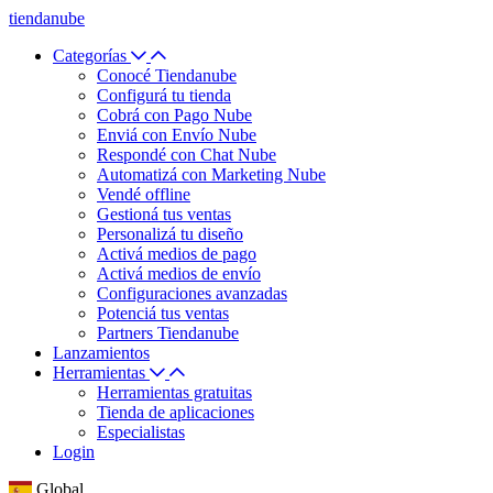
tiendanube
Categorías
Conocé Tiendanube
Configurá tu tienda
Cobrá con Pago Nube
Enviá con Envío Nube
Respondé con Chat Nube
Automatizá con Marketing Nube
Vendé offline
Gestioná tus ventas
Personalizá tu diseño
Activá medios de pago
Activá medios de envío
Configuraciones avanzadas
Potenciá tus ventas
Partners Tiendanube
Lanzamientos
Herramientas
Herramientas gratuitas
Tienda de aplicaciones
Especialistas
Login
Global