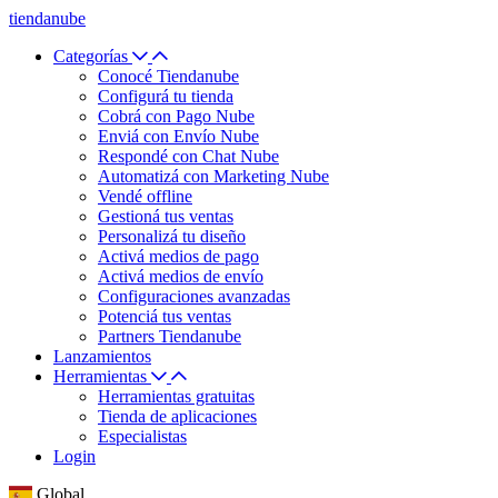
tiendanube
Categorías
Conocé Tiendanube
Configurá tu tienda
Cobrá con Pago Nube
Enviá con Envío Nube
Respondé con Chat Nube
Automatizá con Marketing Nube
Vendé offline
Gestioná tus ventas
Personalizá tu diseño
Activá medios de pago
Activá medios de envío
Configuraciones avanzadas
Potenciá tus ventas
Partners Tiendanube
Lanzamientos
Herramientas
Herramientas gratuitas
Tienda de aplicaciones
Especialistas
Login
Global