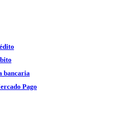
édito
bito
a bancaria
Mercado Pago