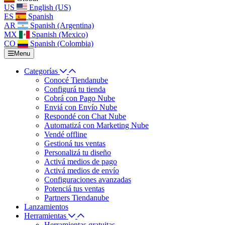
US
English (US)
ES
Spanish
AR
Spanish (Argentina)
MX
Spanish (Mexico)
CO
Spanish (Colombia)
Menu
Categorías
Conocé Tiendanube
Configurá tu tienda
Cobrá con Pago Nube
Enviá con Envío Nube
Respondé con Chat Nube
Automatizá con Marketing Nube
Vendé offline
Gestioná tus ventas
Personalizá tu diseño
Activá medios de pago
Activá medios de envío
Configuraciones avanzadas
Potenciá tus ventas
Partners Tiendanube
Lanzamientos
Herramientas
Herramientas gratuitas