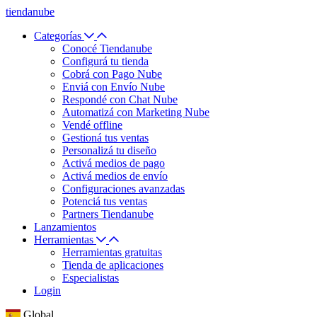
tiendanube
Categorías
Conocé Tiendanube
Configurá tu tienda
Cobrá con Pago Nube
Enviá con Envío Nube
Respondé con Chat Nube
Automatizá con Marketing Nube
Vendé offline
Gestioná tus ventas
Personalizá tu diseño
Activá medios de pago
Activá medios de envío
Configuraciones avanzadas
Potenciá tus ventas
Partners Tiendanube
Lanzamientos
Herramientas
Herramientas gratuitas
Tienda de aplicaciones
Especialistas
Login
Global