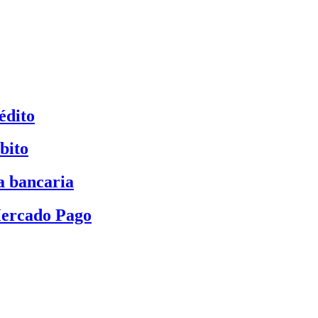
édito
bito
a bancaria
Mercado Pago