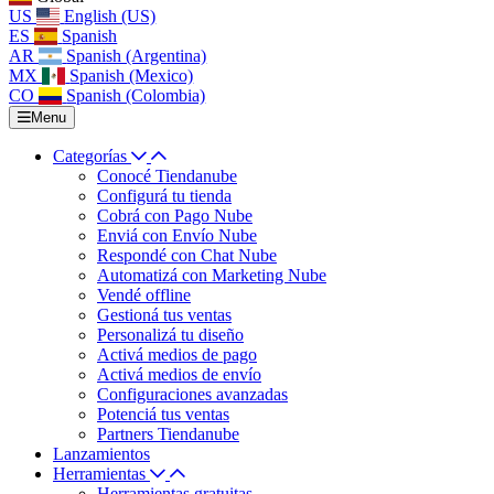
US
English (US)
ES
Spanish
AR
Spanish (Argentina)
MX
Spanish (Mexico)
CO
Spanish (Colombia)
Menu
Categorías
Conocé Tiendanube
Configurá tu tienda
Cobrá con Pago Nube
Enviá con Envío Nube
Respondé con Chat Nube
Automatizá con Marketing Nube
Vendé offline
Gestioná tus ventas
Personalizá tu diseño
Activá medios de pago
Activá medios de envío
Configuraciones avanzadas
Potenciá tus ventas
Partners Tiendanube
Lanzamientos
Herramientas
Herramientas gratuitas