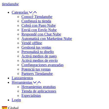
tiendanube
Categorías
Conocé Tiendanube
Configurá tu tienda
Cobrá con Pago Nube
Enviá con Envío Nube
Respondé con Chat Nube
Automatizá con Marketing Nube
Vendé offline
Gestioná tus ventas
Personalizá tu diseño
Activá medios de pago
Activá medios de envío
Configuraciones avanzadas
Potenciá tus ventas
Partners Tiendanube
Lanzamientos
Herramientas
Herramientas gratuitas
Tienda de aplicaciones
Especialistas
Login
Global