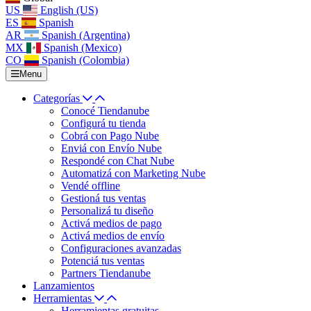
US
English (US)
ES
Spanish
AR
Spanish (Argentina)
MX
Spanish (Mexico)
CO
Spanish (Colombia)
Menu
Categorías
Conocé Tiendanube
Configurá tu tienda
Cobrá con Pago Nube
Enviá con Envío Nube
Respondé con Chat Nube
Automatizá con Marketing Nube
Vendé offline
Gestioná tus ventas
Personalizá tu diseño
Activá medios de pago
Activá medios de envío
Configuraciones avanzadas
Potenciá tus ventas
Partners Tiendanube
Lanzamientos
Herramientas
Herramientas gratuitas