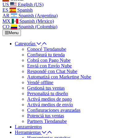
US
English (US)
ES
Spanish
AR
Spanish (Argentina)
MX
Spanish (Mexico)
CO
Spanish (Colombia)
Menu
Categorías
Conocé Tiendanube
Configurá tu tienda
Cobrá con Pago Nube
Enviá con Envío Nube
Respondé con Chat Nube
Automatizá con Marketing Nube
Vendé offline
Gestioná tus ventas
Personalizá tu diseño
Activá medios de pago
Activá medios de envío
Configuraciones avanzadas
Potenciá tus ventas
Partners Tiendanube
Lanzamientos
Herramientas
Herramientas gratuitas