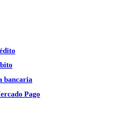
édito
bito
a bancaria
Mercado Pago