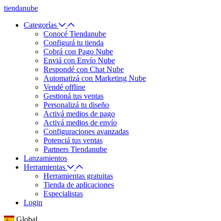
tiendanube
Categorías
Conocé Tiendanube
Configurá tu tienda
Cobrá con Pago Nube
Enviá con Envío Nube
Respondé con Chat Nube
Automatizá con Marketing Nube
Vendé offline
Gestioná tus ventas
Personalizá tu diseño
Activá medios de pago
Activá medios de envío
Configuraciones avanzadas
Potenciá tus ventas
Partners Tiendanube
Lanzamientos
Herramientas
Herramientas gratuitas
Tienda de aplicaciones
Especialistas
Login
Global