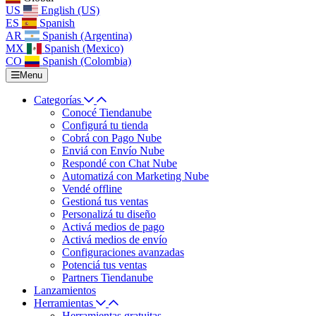
US
English (US)
ES
Spanish
AR
Spanish (Argentina)
MX
Spanish (Mexico)
CO
Spanish (Colombia)
Menu
Categorías
Conocé Tiendanube
Configurá tu tienda
Cobrá con Pago Nube
Enviá con Envío Nube
Respondé con Chat Nube
Automatizá con Marketing Nube
Vendé offline
Gestioná tus ventas
Personalizá tu diseño
Activá medios de pago
Activá medios de envío
Configuraciones avanzadas
Potenciá tus ventas
Partners Tiendanube
Lanzamientos
Herramientas
Herramientas gratuitas