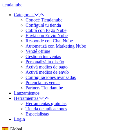
tiendanube
Categorías
Conocé Tiendanube
Configurá tu tienda
Cobrá con Pago Nube
Enviá con Envío Nube
Respondé con Chat Nube
Automatizá con Marketing Nube
Vendé offline
Gestioná tus ventas
Personalizá tu diseño
Activá medios de pago
Activá medios de envío
Configuraciones avanzadas
Potenciá tus ventas
Partners Tiendanube
Lanzamientos
Herramientas
Herramientas gratuitas
Tienda de aplicaciones
Especialistas
Login
Global