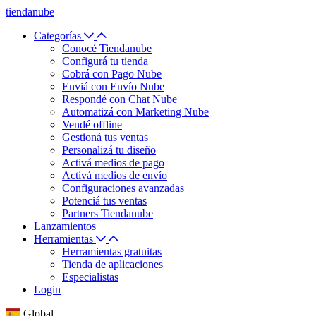
tiendanube
Categorías
Conocé Tiendanube
Configurá tu tienda
Cobrá con Pago Nube
Enviá con Envío Nube
Respondé con Chat Nube
Automatizá con Marketing Nube
Vendé offline
Gestioná tus ventas
Personalizá tu diseño
Activá medios de pago
Activá medios de envío
Configuraciones avanzadas
Potenciá tus ventas
Partners Tiendanube
Lanzamientos
Herramientas
Herramientas gratuitas
Tienda de aplicaciones
Especialistas
Login
Global