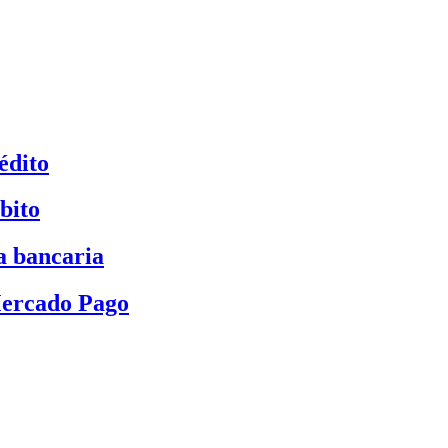
édito
bito
a bancaria
Mercado Pago