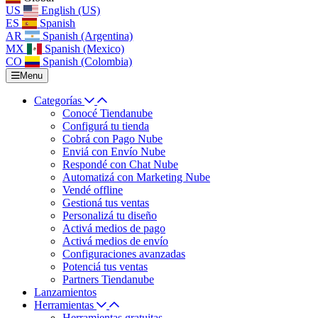
US
English (US)
ES
Spanish
AR
Spanish (Argentina)
MX
Spanish (Mexico)
CO
Spanish (Colombia)
Menu
Categorías
Conocé Tiendanube
Configurá tu tienda
Cobrá con Pago Nube
Enviá con Envío Nube
Respondé con Chat Nube
Automatizá con Marketing Nube
Vendé offline
Gestioná tus ventas
Personalizá tu diseño
Activá medios de pago
Activá medios de envío
Configuraciones avanzadas
Potenciá tus ventas
Partners Tiendanube
Lanzamientos
Herramientas
Herramientas gratuitas