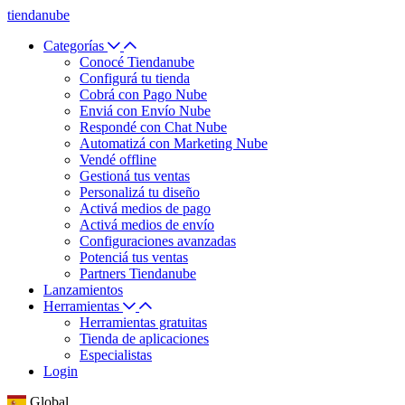
tiendanube
Categorías
Conocé Tiendanube
Configurá tu tienda
Cobrá con Pago Nube
Enviá con Envío Nube
Respondé con Chat Nube
Automatizá con Marketing Nube
Vendé offline
Gestioná tus ventas
Personalizá tu diseño
Activá medios de pago
Activá medios de envío
Configuraciones avanzadas
Potenciá tus ventas
Partners Tiendanube
Lanzamientos
Herramientas
Herramientas gratuitas
Tienda de aplicaciones
Especialistas
Login
Global