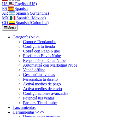
US
English (US)
ES
Spanish
AR
Spanish (Argentina)
MX
Spanish (Mexico)
CO
Spanish (Colombia)
Menu
Categorías
Conocé Tiendanube
Configurá tu tienda
Cobrá con Pago Nube
Enviá con Envío Nube
Respondé con Chat Nube
Automatizá con Marketing Nube
Vendé offline
Gestioná tus ventas
Personalizá tu diseño
Activá medios de pago
Activá medios de envío
Configuraciones avanzadas
Potenciá tus ventas
Partners Tiendanube
Lanzamientos
Herramientas
Herramientas gratuitas