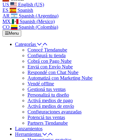
US
English (US)
ES
Spanish
AR
Spanish (Argentina)
MX
Spanish (Mexico)
CO
Spanish (Colombia)
Menu
Categorías
Conocé Tiendanube
Configurá tu tienda
Cobrá con Pago Nube
Enviá con Envío Nube
Respondé con Chat Nube
Automatizá con Marketing Nube
Vendé offline
Gestioná tus ventas
Personalizá tu diseño
Activá medios de pago
Activá medios de envío
Configuraciones avanzadas
Potenciá tus ventas
Partners Tiendanube
Lanzamientos
Herramientas
Herramientas gratuitas