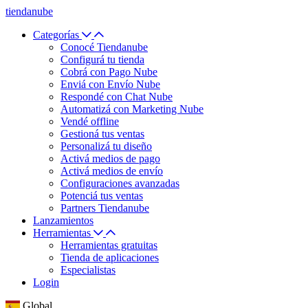
tiendanube
Categorías
Conocé Tiendanube
Configurá tu tienda
Cobrá con Pago Nube
Enviá con Envío Nube
Respondé con Chat Nube
Automatizá con Marketing Nube
Vendé offline
Gestioná tus ventas
Personalizá tu diseño
Activá medios de pago
Activá medios de envío
Configuraciones avanzadas
Potenciá tus ventas
Partners Tiendanube
Lanzamientos
Herramientas
Herramientas gratuitas
Tienda de aplicaciones
Especialistas
Login
Global