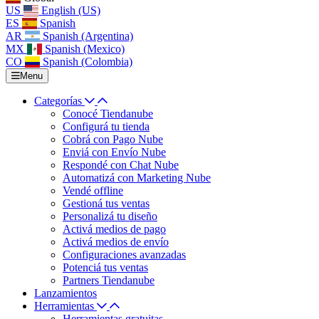
US
English (US)
ES
Spanish
AR
Spanish (Argentina)
MX
Spanish (Mexico)
CO
Spanish (Colombia)
Menu
Categorías
Conocé Tiendanube
Configurá tu tienda
Cobrá con Pago Nube
Enviá con Envío Nube
Respondé con Chat Nube
Automatizá con Marketing Nube
Vendé offline
Gestioná tus ventas
Personalizá tu diseño
Activá medios de pago
Activá medios de envío
Configuraciones avanzadas
Potenciá tus ventas
Partners Tiendanube
Lanzamientos
Herramientas
Herramientas gratuitas