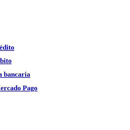
édito
bito
a bancaria
Mercado Pago