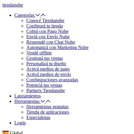
tiendanube
Categorías
Conocé Tiendanube
Configurá tu tienda
Cobrá con Pago Nube
Enviá con Envío Nube
Respondé con Chat Nube
Automatizá con Marketing Nube
Vendé offline
Gestioná tus ventas
Personalizá tu diseño
Activá medios de pago
Activá medios de envío
Configuraciones avanzadas
Potenciá tus ventas
Partners Tiendanube
Lanzamientos
Herramientas
Herramientas gratuitas
Tienda de aplicaciones
Especialistas
Login
Global