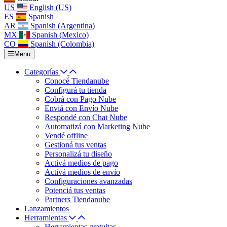
US
English (US)
ES
Spanish
AR
Spanish (Argentina)
MX
Spanish (Mexico)
CO
Spanish (Colombia)
Menu
Categorías
Conocé Tiendanube
Configurá tu tienda
Cobrá con Pago Nube
Enviá con Envío Nube
Respondé con Chat Nube
Automatizá con Marketing Nube
Vendé offline
Gestioná tus ventas
Personalizá tu diseño
Activá medios de pago
Activá medios de envío
Configuraciones avanzadas
Potenciá tus ventas
Partners Tiendanube
Lanzamientos
Herramientas
Herramientas gratuitas