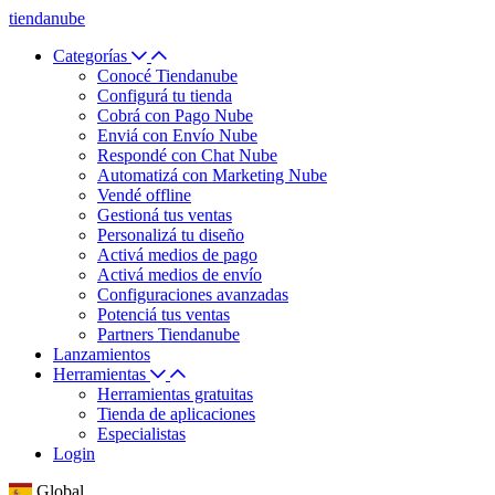
tiendanube
Categorías
Conocé Tiendanube
Configurá tu tienda
Cobrá con Pago Nube
Enviá con Envío Nube
Respondé con Chat Nube
Automatizá con Marketing Nube
Vendé offline
Gestioná tus ventas
Personalizá tu diseño
Activá medios de pago
Activá medios de envío
Configuraciones avanzadas
Potenciá tus ventas
Partners Tiendanube
Lanzamientos
Herramientas
Herramientas gratuitas
Tienda de aplicaciones
Especialistas
Login
Global