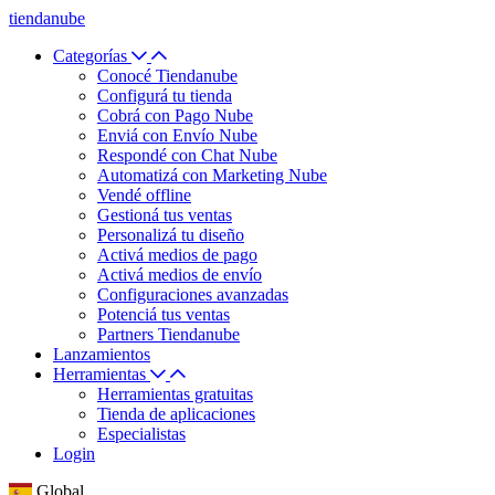
tiendanube
Categorías
Conocé Tiendanube
Configurá tu tienda
Cobrá con Pago Nube
Enviá con Envío Nube
Respondé con Chat Nube
Automatizá con Marketing Nube
Vendé offline
Gestioná tus ventas
Personalizá tu diseño
Activá medios de pago
Activá medios de envío
Configuraciones avanzadas
Potenciá tus ventas
Partners Tiendanube
Lanzamientos
Herramientas
Herramientas gratuitas
Tienda de aplicaciones
Especialistas
Login
Global