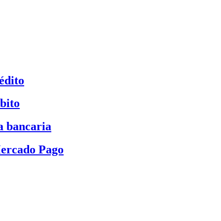
édito
bito
a bancaria
Mercado Pago