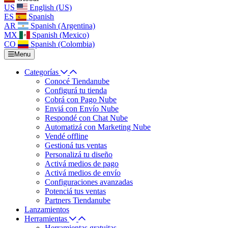
US
English (US)
ES
Spanish
AR
Spanish (Argentina)
MX
Spanish (Mexico)
CO
Spanish (Colombia)
Menu
Categorías
Conocé Tiendanube
Configurá tu tienda
Cobrá con Pago Nube
Enviá con Envío Nube
Respondé con Chat Nube
Automatizá con Marketing Nube
Vendé offline
Gestioná tus ventas
Personalizá tu diseño
Activá medios de pago
Activá medios de envío
Configuraciones avanzadas
Potenciá tus ventas
Partners Tiendanube
Lanzamientos
Herramientas
Herramientas gratuitas