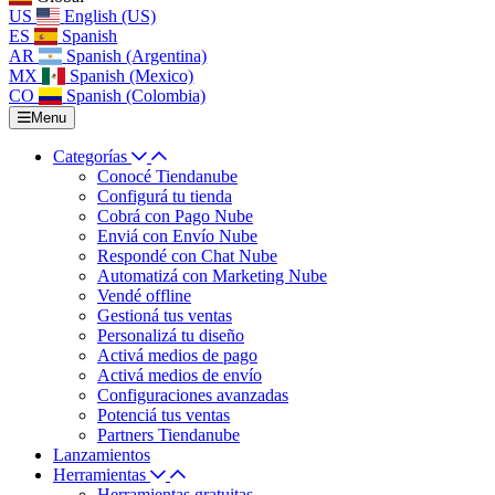
US
English (US)
ES
Spanish
AR
Spanish (Argentina)
MX
Spanish (Mexico)
CO
Spanish (Colombia)
Menu
Categorías
Conocé Tiendanube
Configurá tu tienda
Cobrá con Pago Nube
Enviá con Envío Nube
Respondé con Chat Nube
Automatizá con Marketing Nube
Vendé offline
Gestioná tus ventas
Personalizá tu diseño
Activá medios de pago
Activá medios de envío
Configuraciones avanzadas
Potenciá tus ventas
Partners Tiendanube
Lanzamientos
Herramientas
Herramientas gratuitas