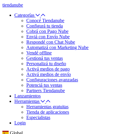
tiendanube
Categorías
Conocé Tiendanube
Configurá tu tienda
Cobrá con Pago Nube
Enviá con Envío Nube
Respondé con Chat Nube
Automatizá con Marketing Nube
Vendé offline
Gestioná tus ventas
Personalizá tu diseño
Activá medios de pago
Activá medios de envío
Configuraciones avanzadas
Potenciá tus ventas
Partners Tiendanube
Lanzamientos
Herramientas
Herramientas gratuitas
Tienda de aplicaciones
Especialistas
Login
Global