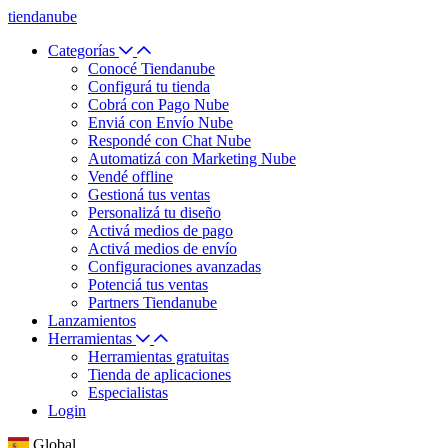
tiendanube
Categorías
Conocé Tiendanube
Configurá tu tienda
Cobrá con Pago Nube
Enviá con Envío Nube
Respondé con Chat Nube
Automatizá con Marketing Nube
Vendé offline
Gestioná tus ventas
Personalizá tu diseño
Activá medios de pago
Activá medios de envío
Configuraciones avanzadas
Potenciá tus ventas
Partners Tiendanube
Lanzamientos
Herramientas
Herramientas gratuitas
Tienda de aplicaciones
Especialistas
Login
Global