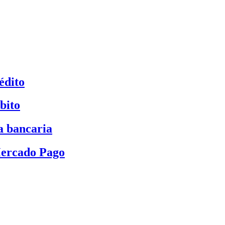
édito
bito
a bancaria
Mercado Pago