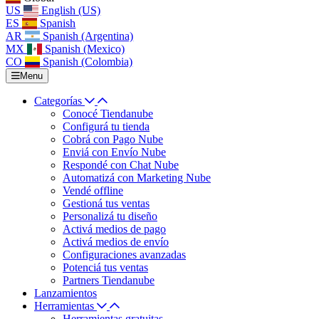
US
English (US)
ES
Spanish
AR
Spanish (Argentina)
MX
Spanish (Mexico)
CO
Spanish (Colombia)
Menu
Categorías
Conocé Tiendanube
Configurá tu tienda
Cobrá con Pago Nube
Enviá con Envío Nube
Respondé con Chat Nube
Automatizá con Marketing Nube
Vendé offline
Gestioná tus ventas
Personalizá tu diseño
Activá medios de pago
Activá medios de envío
Configuraciones avanzadas
Potenciá tus ventas
Partners Tiendanube
Lanzamientos
Herramientas
Herramientas gratuitas