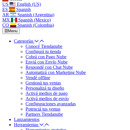
US
English (US)
ES
Spanish
AR
Spanish (Argentina)
MX
Spanish (Mexico)
CO
Spanish (Colombia)
Menu
Categorías
Conocé Tiendanube
Configurá tu tienda
Cobrá con Pago Nube
Enviá con Envío Nube
Respondé con Chat Nube
Automatizá con Marketing Nube
Vendé offline
Gestioná tus ventas
Personalizá tu diseño
Activá medios de pago
Activá medios de envío
Configuraciones avanzadas
Potenciá tus ventas
Partners Tiendanube
Lanzamientos
Herramientas
Herramientas gratuitas