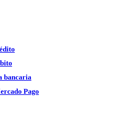
édito
bito
a bancaria
Mercado Pago