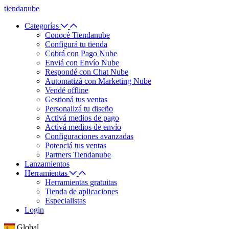
tiendanube
Categorías
Conocé Tiendanube
Configurá tu tienda
Cobrá con Pago Nube
Enviá con Envío Nube
Respondé con Chat Nube
Automatizá con Marketing Nube
Vendé offline
Gestioná tus ventas
Personalizá tu diseño
Activá medios de pago
Activá medios de envío
Configuraciones avanzadas
Potenciá tus ventas
Partners Tiendanube
Lanzamientos
Herramientas
Herramientas gratuitas
Tienda de aplicaciones
Especialistas
Login
Global