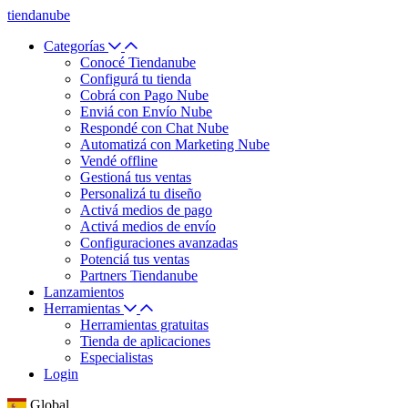
tiendanube
Categorías
Conocé Tiendanube
Configurá tu tienda
Cobrá con Pago Nube
Enviá con Envío Nube
Respondé con Chat Nube
Automatizá con Marketing Nube
Vendé offline
Gestioná tus ventas
Personalizá tu diseño
Activá medios de pago
Activá medios de envío
Configuraciones avanzadas
Potenciá tus ventas
Partners Tiendanube
Lanzamientos
Herramientas
Herramientas gratuitas
Tienda de aplicaciones
Especialistas
Login
Global