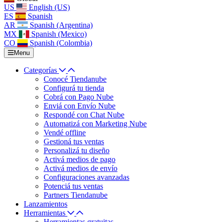
US
English (US)
ES
Spanish
AR
Spanish (Argentina)
MX
Spanish (Mexico)
CO
Spanish (Colombia)
Menu
Categorías
Conocé Tiendanube
Configurá tu tienda
Cobrá con Pago Nube
Enviá con Envío Nube
Respondé con Chat Nube
Automatizá con Marketing Nube
Vendé offline
Gestioná tus ventas
Personalizá tu diseño
Activá medios de pago
Activá medios de envío
Configuraciones avanzadas
Potenciá tus ventas
Partners Tiendanube
Lanzamientos
Herramientas
Herramientas gratuitas