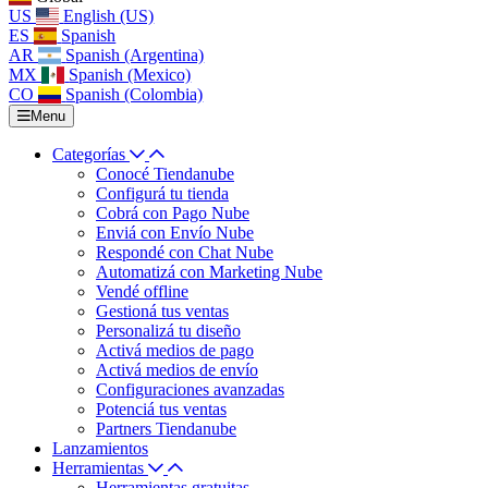
US
English (US)
ES
Spanish
AR
Spanish (Argentina)
MX
Spanish (Mexico)
CO
Spanish (Colombia)
Menu
Categorías
Conocé Tiendanube
Configurá tu tienda
Cobrá con Pago Nube
Enviá con Envío Nube
Respondé con Chat Nube
Automatizá con Marketing Nube
Vendé offline
Gestioná tus ventas
Personalizá tu diseño
Activá medios de pago
Activá medios de envío
Configuraciones avanzadas
Potenciá tus ventas
Partners Tiendanube
Lanzamientos
Herramientas
Herramientas gratuitas