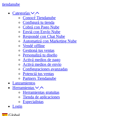
tiendanube
Categorías
Conocé Tiendanube
Configurá tu tienda
Cobrá con Pago Nube
Enviá con Envío Nube
Respondé con Chat Nube
Automatizá con Marketing Nube
Vendé offline
Gestioná tus ventas
Personalizá tu diseño
Activá medios de pago
Activá medios de envío
Configuraciones avanzadas
Potenciá tus ventas
Partners Tiendanube
Lanzamientos
Herramientas
Herramientas gratuitas
Tienda de aplicaciones
Especialistas
Login
Global