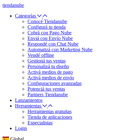
tiendanube
Categorías
Conocé Tiendanube
Configurá tu tienda
Cobrá con Pago Nube
Enviá con Envío Nube
Respondé con Chat Nube
Automatizá con Marketing Nube
Vendé offline
Gestioná tus ventas
Personalizá tu diseño
Activá medios de pago
Activá medios de envío
Configuraciones avanzadas
Potenciá tus ventas
Partners Tiendanube
Lanzamientos
Herramientas
Herramientas gratuitas
Tienda de aplicaciones
Especialistas
Login
Global