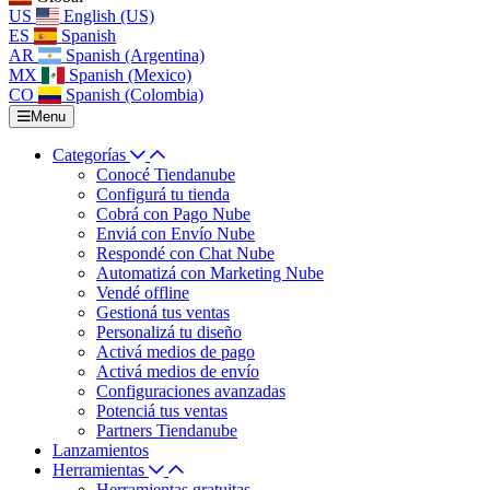
US
English (US)
ES
Spanish
AR
Spanish (Argentina)
MX
Spanish (Mexico)
CO
Spanish (Colombia)
Menu
Categorías
Conocé Tiendanube
Configurá tu tienda
Cobrá con Pago Nube
Enviá con Envío Nube
Respondé con Chat Nube
Automatizá con Marketing Nube
Vendé offline
Gestioná tus ventas
Personalizá tu diseño
Activá medios de pago
Activá medios de envío
Configuraciones avanzadas
Potenciá tus ventas
Partners Tiendanube
Lanzamientos
Herramientas
Herramientas gratuitas