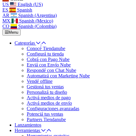
US
English (US)
ES
Spanish
AR
Spanish (Argentina)
MX
Spanish (Mexico)
CO
Spanish (Colombia)
Menu
Categorías
Conocé Tiendanube
Configurá tu tienda
Cobrá con Pago Nube
Enviá con Envío Nube
Respondé con Chat Nube
Automatizá con Marketing Nube
Vendé offline
Gestioná tus ventas
Personalizá tu diseño
Activá medios de pago
Activá medios de envío
Configuraciones avanzadas
Potenciá tus ventas
Partners Tiendanube
Lanzamientos
Herramientas
Herramientas gratuitas