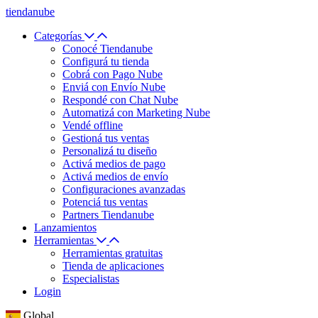
tiendanube
Categorías
Conocé Tiendanube
Configurá tu tienda
Cobrá con Pago Nube
Enviá con Envío Nube
Respondé con Chat Nube
Automatizá con Marketing Nube
Vendé offline
Gestioná tus ventas
Personalizá tu diseño
Activá medios de pago
Activá medios de envío
Configuraciones avanzadas
Potenciá tus ventas
Partners Tiendanube
Lanzamientos
Herramientas
Herramientas gratuitas
Tienda de aplicaciones
Especialistas
Login
Global