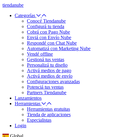
tiendanube
Categorías
Conocé Tiendanube
Configurá tu tienda
Cobrá con Pago Nube
Enviá con Envío Nube
Respondé con Chat Nube
Automatizá con Marketing Nube
Vendé offline
Gestioná tus ventas
Personalizá tu diseño
Activá medios de pago
Activá medios de envío
Configuraciones avanzadas
Potenciá tus ventas
Partners Tiendanube
Lanzamientos
Herramientas
Herramientas gratuitas
Tienda de aplicaciones
Especialistas
Login
Global