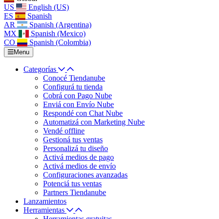
US
English (US)
ES
Spanish
AR
Spanish (Argentina)
MX
Spanish (Mexico)
CO
Spanish (Colombia)
Menu
Categorías
Conocé Tiendanube
Configurá tu tienda
Cobrá con Pago Nube
Enviá con Envío Nube
Respondé con Chat Nube
Automatizá con Marketing Nube
Vendé offline
Gestioná tus ventas
Personalizá tu diseño
Activá medios de pago
Activá medios de envío
Configuraciones avanzadas
Potenciá tus ventas
Partners Tiendanube
Lanzamientos
Herramientas
Herramientas gratuitas