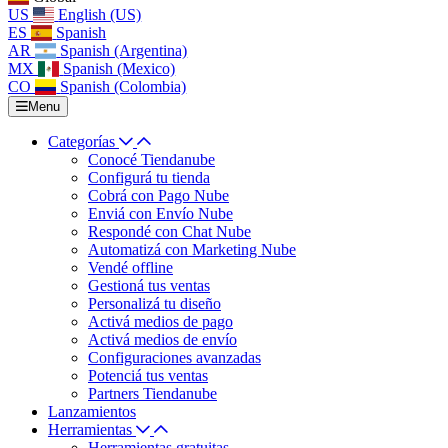
US
English (US)
ES
Spanish
AR
Spanish (Argentina)
MX
Spanish (Mexico)
CO
Spanish (Colombia)
Menu
Categorías
Conocé Tiendanube
Configurá tu tienda
Cobrá con Pago Nube
Enviá con Envío Nube
Respondé con Chat Nube
Automatizá con Marketing Nube
Vendé offline
Gestioná tus ventas
Personalizá tu diseño
Activá medios de pago
Activá medios de envío
Configuraciones avanzadas
Potenciá tus ventas
Partners Tiendanube
Lanzamientos
Herramientas
Herramientas gratuitas