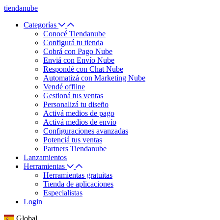
tiendanube
Categorías
Conocé Tiendanube
Configurá tu tienda
Cobrá con Pago Nube
Enviá con Envío Nube
Respondé con Chat Nube
Automatizá con Marketing Nube
Vendé offline
Gestioná tus ventas
Personalizá tu diseño
Activá medios de pago
Activá medios de envío
Configuraciones avanzadas
Potenciá tus ventas
Partners Tiendanube
Lanzamientos
Herramientas
Herramientas gratuitas
Tienda de aplicaciones
Especialistas
Login
Global