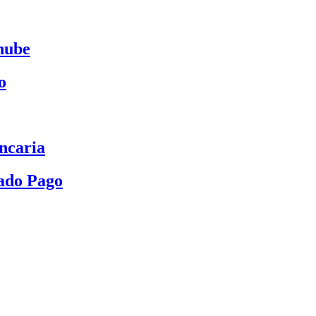
nube
o
ncaria
ado Pago