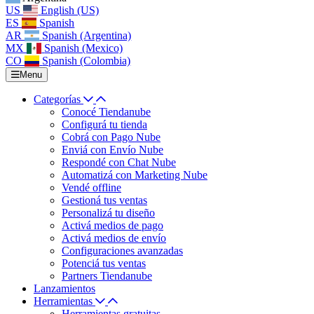
US
English (US)
ES
Spanish
AR
Spanish (Argentina)
MX
Spanish (Mexico)
CO
Spanish (Colombia)
Menu
Categorías
Conocé Tiendanube
Configurá tu tienda
Cobrá con Pago Nube
Enviá con Envío Nube
Respondé con Chat Nube
Automatizá con Marketing Nube
Vendé offline
Gestioná tus ventas
Personalizá tu diseño
Activá medios de pago
Activá medios de envío
Configuraciones avanzadas
Potenciá tus ventas
Partners Tiendanube
Lanzamientos
Herramientas
Herramientas gratuitas