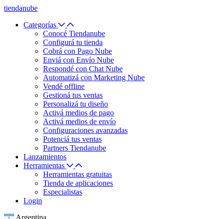
tiendanube
Categorías
Conocé Tiendanube
Configurá tu tienda
Cobrá con Pago Nube
Enviá con Envío Nube
Respondé con Chat Nube
Automatizá con Marketing Nube
Vendé offline
Gestioná tus ventas
Personalizá tu diseño
Activá medios de pago
Activá medios de envío
Configuraciones avanzadas
Potenciá tus ventas
Partners Tiendanube
Lanzamientos
Herramientas
Herramientas gratuitas
Tienda de aplicaciones
Especialistas
Login
Argentina