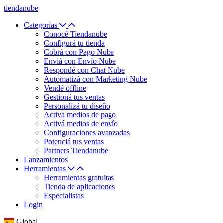
tiendanube
Categorías
Conocé Tiendanube
Configurá tu tienda
Cobrá con Pago Nube
Enviá con Envío Nube
Respondé con Chat Nube
Automatizá con Marketing Nube
Vendé offline
Gestioná tus ventas
Personalizá tu diseño
Activá medios de pago
Activá medios de envío
Configuraciones avanzadas
Potenciá tus ventas
Partners Tiendanube
Lanzamientos
Herramientas
Herramientas gratuitas
Tienda de aplicaciones
Especialistas
Login
Global