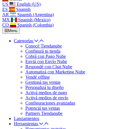
US
English (US)
ES
Spanish
AR
Spanish (Argentina)
MX
Spanish (Mexico)
CO
Spanish (Colombia)
Menu
Categorías
Conocé Tiendanube
Configurá tu tienda
Cobrá con Pago Nube
Enviá con Envío Nube
Respondé con Chat Nube
Automatizá con Marketing Nube
Vendé offline
Gestioná tus ventas
Personalizá tu diseño
Activá medios de pago
Activá medios de envío
Configuraciones avanzadas
Potenciá tus ventas
Partners Tiendanube
Lanzamientos
Herramientas
Herramientas gratuitas