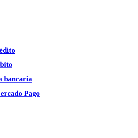
édito
bito
a bancaria
Mercado Pago