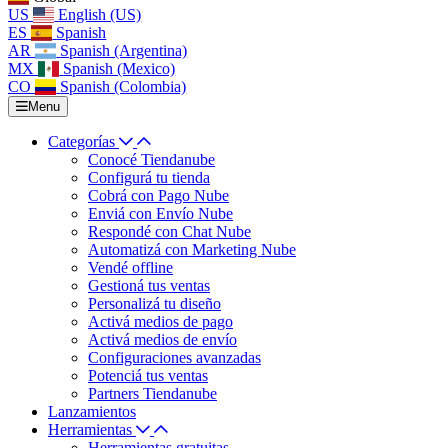
US
English (US)
ES
Spanish
AR
Spanish (Argentina)
MX
Spanish (Mexico)
CO
Spanish (Colombia)
Menu
Categorías
Conocé Tiendanube
Configurá tu tienda
Cobrá con Pago Nube
Enviá con Envío Nube
Respondé con Chat Nube
Automatizá con Marketing Nube
Vendé offline
Gestioná tus ventas
Personalizá tu diseño
Activá medios de pago
Activá medios de envío
Configuraciones avanzadas
Potenciá tus ventas
Partners Tiendanube
Lanzamientos
Herramientas
Herramientas gratuitas