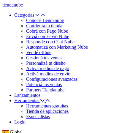
tiendanube
Categorías
Conocé Tiendanube
Configurá tu tienda
Cobrá con Pago Nube
Enviá con Envío Nube
Respondé con Chat Nube
Automatizá con Marketing Nube
Vendé offline
Gestioná tus ventas
Personalizá tu diseño
Activá medios de pago
Activá medios de envío
Configuraciones avanzadas
Potenciá tus ventas
Partners Tiendanube
Lanzamientos
Herramientas
Herramientas gratuitas
Tienda de aplicaciones
Especialistas
Login
Global