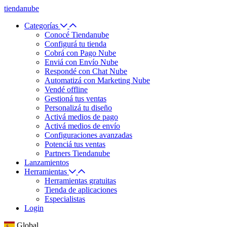
tiendanube
Categorías
Conocé Tiendanube
Configurá tu tienda
Cobrá con Pago Nube
Enviá con Envío Nube
Respondé con Chat Nube
Automatizá con Marketing Nube
Vendé offline
Gestioná tus ventas
Personalizá tu diseño
Activá medios de pago
Activá medios de envío
Configuraciones avanzadas
Potenciá tus ventas
Partners Tiendanube
Lanzamientos
Herramientas
Herramientas gratuitas
Tienda de aplicaciones
Especialistas
Login
Global