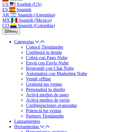
US
English (US)
ES
Spanish
AR
Spanish (Argentina)
MX
Spanish (Mexico)
CO
Spanish (Colombia)
Menu
Categorías
Conocé Tiendanube
Configurá tu tienda
Cobrá con Pago Nube
Enviá con Envío Nube
Respondé con Chat Nube
Automatizá con Marketing Nube
Vendé offline
Gestioná tus ventas
Personalizá tu diseño
Activá medios de pago
Activá medios de envío
Configuraciones avanzadas
Potenciá tus ventas
Partners Tiendanube
Lanzamientos
Herramientas
Herramientas gratuitas