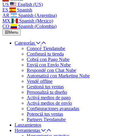
US
English (US)
ES
Spanish
AR
Spanish (Argentina)
MX
Spanish (Mexico)
CO
Spanish (Colombia)
Menu
Categorías
Conocé Tiendanube
Configurá tu tienda
Cobrá con Pago Nube
Enviá con Envío Nube
Respondé con Chat Nube
Automatizá con Marketing Nube
Vendé offline
Gestioná tus ventas
Personalizá tu diseño
Activá medios de pago
Activá medios de envío
Configuraciones avanzadas
Potenciá tus ventas
Partners Tiendanube
Lanzamientos
Herramientas
Herramientas gratuitas