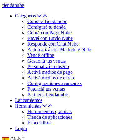
tiendanube
Categorías
Conocé Tiendanube
Configurá tu tienda
Cobrá con Pago Nube
Enviá con Envío Nube
Respondé con Chat Nube
Automatizá con Marketing Nube
Vendé offline
Gestioná tus ventas
Personalizá tu diseño
Activá medios de pago
Activá medios de envío
Configuraciones avanzadas
Potenciá tus ventas
Partners Tiendanube
Lanzamientos
Herramientas
Herramientas gratuitas
Tienda de aplicaciones
Especialistas
Login
Global