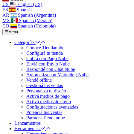
US
English (US)
ES
Spanish
AR
Spanish (Argentina)
MX
Spanish (Mexico)
CO
Spanish (Colombia)
Menu
Categorías
Conocé Tiendanube
Configurá tu tienda
Cobrá con Pago Nube
Enviá con Envío Nube
Respondé con Chat Nube
Automatizá con Marketing Nube
Vendé offline
Gestioná tus ventas
Personalizá tu diseño
Activá medios de pago
Activá medios de envío
Configuraciones avanzadas
Potenciá tus ventas
Partners Tiendanube
Lanzamientos
Herramientas
Herramientas gratuitas