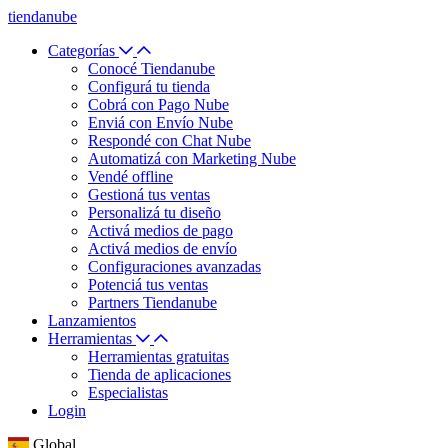
tiendanube
Categorías
Conocé Tiendanube
Configurá tu tienda
Cobrá con Pago Nube
Enviá con Envío Nube
Respondé con Chat Nube
Automatizá con Marketing Nube
Vendé offline
Gestioná tus ventas
Personalizá tu diseño
Activá medios de pago
Activá medios de envío
Configuraciones avanzadas
Potenciá tus ventas
Partners Tiendanube
Lanzamientos
Herramientas
Herramientas gratuitas
Tienda de aplicaciones
Especialistas
Login
Global