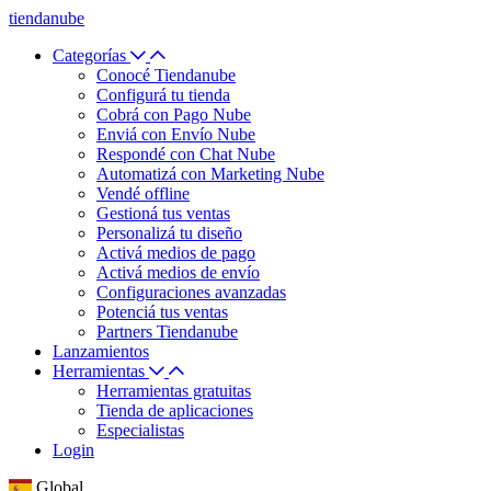
tiendanube
Categorías
Conocé Tiendanube
Configurá tu tienda
Cobrá con Pago Nube
Enviá con Envío Nube
Respondé con Chat Nube
Automatizá con Marketing Nube
Vendé offline
Gestioná tus ventas
Personalizá tu diseño
Activá medios de pago
Activá medios de envío
Configuraciones avanzadas
Potenciá tus ventas
Partners Tiendanube
Lanzamientos
Herramientas
Herramientas gratuitas
Tienda de aplicaciones
Especialistas
Login
Global