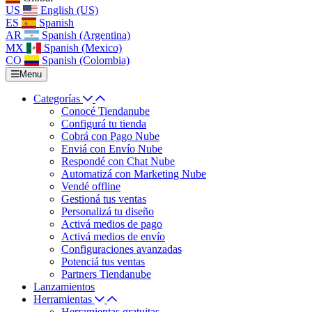
US
English (US)
ES
Spanish
AR
Spanish (Argentina)
MX
Spanish (Mexico)
CO
Spanish (Colombia)
Menu
Categorías
Conocé Tiendanube
Configurá tu tienda
Cobrá con Pago Nube
Enviá con Envío Nube
Respondé con Chat Nube
Automatizá con Marketing Nube
Vendé offline
Gestioná tus ventas
Personalizá tu diseño
Activá medios de pago
Activá medios de envío
Configuraciones avanzadas
Potenciá tus ventas
Partners Tiendanube
Lanzamientos
Herramientas
Herramientas gratuitas