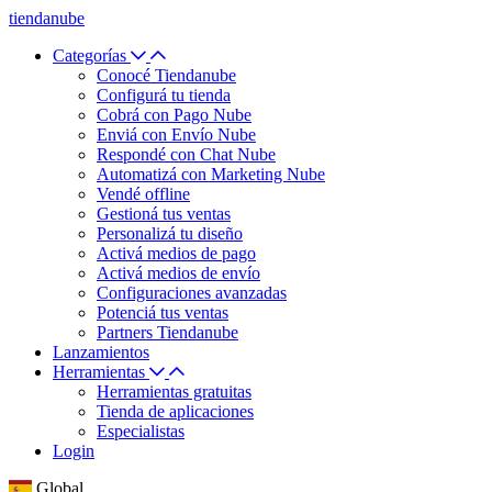
tiendanube
Categorías
Conocé Tiendanube
Configurá tu tienda
Cobrá con Pago Nube
Enviá con Envío Nube
Respondé con Chat Nube
Automatizá con Marketing Nube
Vendé offline
Gestioná tus ventas
Personalizá tu diseño
Activá medios de pago
Activá medios de envío
Configuraciones avanzadas
Potenciá tus ventas
Partners Tiendanube
Lanzamientos
Herramientas
Herramientas gratuitas
Tienda de aplicaciones
Especialistas
Login
Global