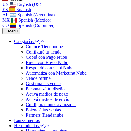
US
English (US)
ES
Spanish
AR
Spanish (Argentina)
MX
Spanish (Mexico)
CO
Spanish (Colombia)
Menu
Categorías
Conocé Tiendanube
Configurá tu tienda
Cobrá con Pago Nube
Enviá con Envío Nube
Respondé con Chat Nube
Automatizá con Marketing Nube
Vendé offline
Gestioná tus ventas
Personalizá tu diseño
Activá medios de pago
Activá medios de envío
Configuraciones avanzadas
Potenciá tus ventas
Partners Tiendanube
Lanzamientos
Herramientas
Herramientas gratuitas