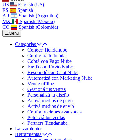
US
English (US)
ES
Spanish
AR
Spanish (Argentina)
MX
Spanish (Mexico)
CO
Spanish (Colombia)
Menu
Categorías
Conocé Tiendanube
Configurá tu tienda
Cobrá con Pago Nube
Enviá con Envío Nube
Respondé con Chat Nube
Automatizá con Marketing Nube
Vendé offline
Gestioná tus ventas
Personalizá tu diseño
Activá medios de pago
Activá medios de envío
Configuraciones avanzadas
Potenciá tus ventas
Partners Tiendanube
Lanzamientos
Herramientas
Herramientas gratuitas