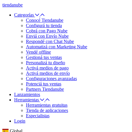
tiendanube
Categorías
Conocé Tiendanube
Configurá tu tienda
Cobrá con Pago Nube
Enviá con Envío Nube
Respondé con Chat Nube
Automatizá con Marketing Nube
Vendé offline
Gestioná tus ventas
Personalizá tu diseño
Activá medios de pago
Activá medios de envío
Configuraciones avanzadas
Potenciá tus ventas
Partners Tiendanube
Lanzamientos
Herramientas
Herramientas gratuitas
Tienda de aplicaciones
Especialistas
Login
Global