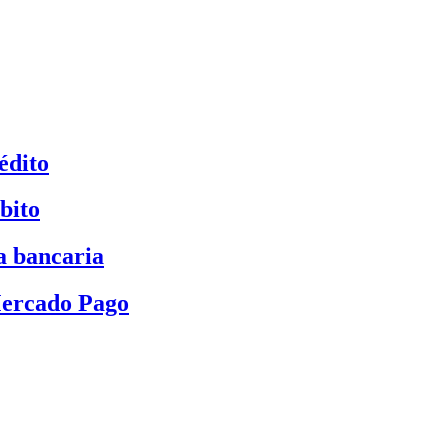
édito
bito
a bancaria
Mercado Pago