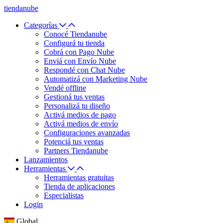
tiendanube
Categorías
Conocé Tiendanube
Configurá tu tienda
Cobrá con Pago Nube
Enviá con Envío Nube
Respondé con Chat Nube
Automatizá con Marketing Nube
Vendé offline
Gestioná tus ventas
Personalizá tu diseño
Activá medios de pago
Activá medios de envío
Configuraciones avanzadas
Potenciá tus ventas
Partners Tiendanube
Lanzamientos
Herramientas
Herramientas gratuitas
Tienda de aplicaciones
Especialistas
Login
Global