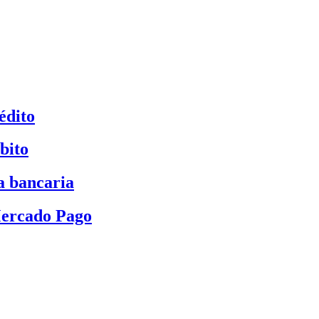
édito
bito
a bancaria
Mercado Pago