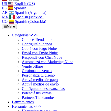
US
English (US)
ES
Spanish
AR
Spanish (Argentina)
MX
Spanish (Mexico)
CO
Spanish (Colombia)
Menu
Categorías
Conocé Tiendanube
Configurá tu tienda
Cobrá con Pago Nube
Enviá con Envío Nube
Respondé con Chat Nube
Automatizá con Marketing Nube
Vendé offline
Gestioná tus ventas
Personalizá tu diseño
Activá medios de pago
Activá medios de envío
Configuraciones avanzadas
Potenciá tus ventas
Partners Tiendanube
Lanzamientos
Herramientas
Herramientas gratuitas