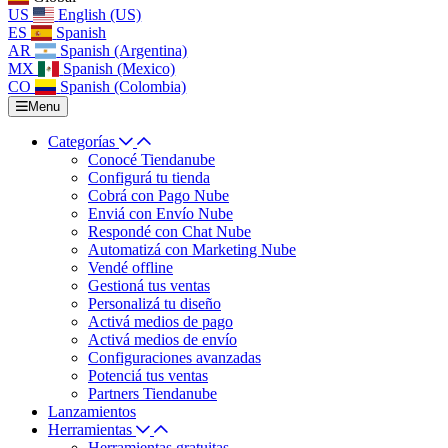
US
English (US)
ES
Spanish
AR
Spanish (Argentina)
MX
Spanish (Mexico)
CO
Spanish (Colombia)
Menu
Categorías
Conocé Tiendanube
Configurá tu tienda
Cobrá con Pago Nube
Enviá con Envío Nube
Respondé con Chat Nube
Automatizá con Marketing Nube
Vendé offline
Gestioná tus ventas
Personalizá tu diseño
Activá medios de pago
Activá medios de envío
Configuraciones avanzadas
Potenciá tus ventas
Partners Tiendanube
Lanzamientos
Herramientas
Herramientas gratuitas