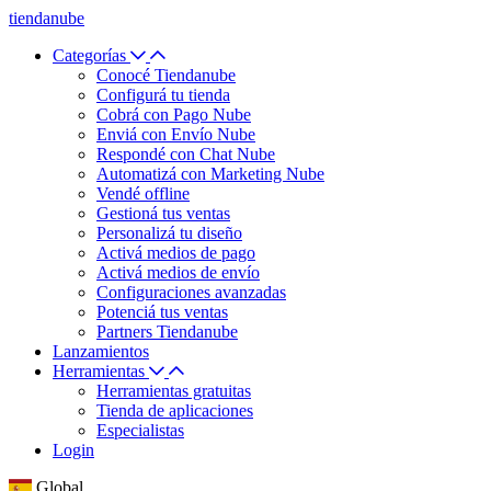
tiendanube
Categorías
Conocé Tiendanube
Configurá tu tienda
Cobrá con Pago Nube
Enviá con Envío Nube
Respondé con Chat Nube
Automatizá con Marketing Nube
Vendé offline
Gestioná tus ventas
Personalizá tu diseño
Activá medios de pago
Activá medios de envío
Configuraciones avanzadas
Potenciá tus ventas
Partners Tiendanube
Lanzamientos
Herramientas
Herramientas gratuitas
Tienda de aplicaciones
Especialistas
Login
Global