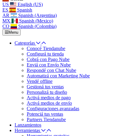
US
English (US)
ES
Spanish
AR
Spanish (Argentina)
MX
Spanish (Mexico)
CO
Spanish (Colombia)
Menu
Categorías
Conocé Tiendanube
Configurá tu tienda
Cobrá con Pago Nube
Enviá con Envío Nube
Respondé con Chat Nube
Automatizá con Marketing Nube
Vendé offline
Gestioná tus ventas
Personalizá tu diseño
Activá medios de pago
Activá medios de envío
Configuraciones avanzadas
Potenciá tus ventas
Partners Tiendanube
Lanzamientos
Herramientas
Herramientas gratuitas