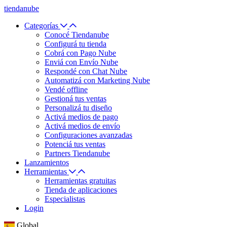
tiendanube
Categorías
Conocé Tiendanube
Configurá tu tienda
Cobrá con Pago Nube
Enviá con Envío Nube
Respondé con Chat Nube
Automatizá con Marketing Nube
Vendé offline
Gestioná tus ventas
Personalizá tu diseño
Activá medios de pago
Activá medios de envío
Configuraciones avanzadas
Potenciá tus ventas
Partners Tiendanube
Lanzamientos
Herramientas
Herramientas gratuitas
Tienda de aplicaciones
Especialistas
Login
Global