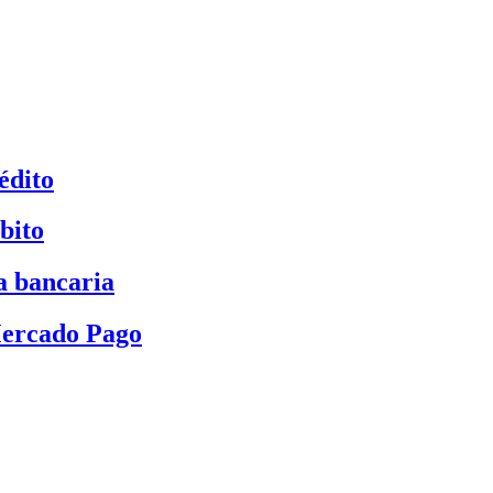
édito
bito
a bancaria
Mercado Pago