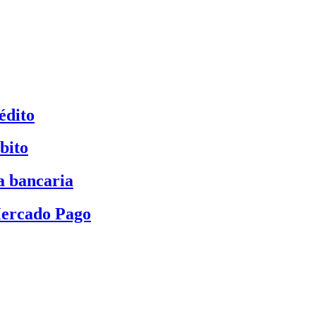
édito
bito
a bancaria
Mercado Pago