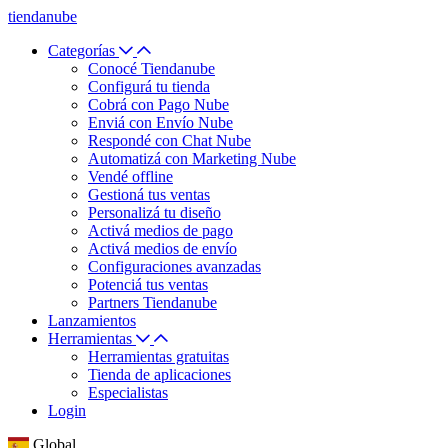
tiendanube
Categorías
Conocé Tiendanube
Configurá tu tienda
Cobrá con Pago Nube
Enviá con Envío Nube
Respondé con Chat Nube
Automatizá con Marketing Nube
Vendé offline
Gestioná tus ventas
Personalizá tu diseño
Activá medios de pago
Activá medios de envío
Configuraciones avanzadas
Potenciá tus ventas
Partners Tiendanube
Lanzamientos
Herramientas
Herramientas gratuitas
Tienda de aplicaciones
Especialistas
Login
Global