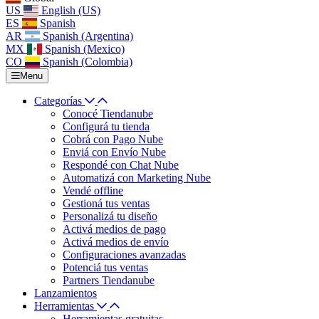
US
English (US)
ES
Spanish
AR
Spanish (Argentina)
MX
Spanish (Mexico)
CO
Spanish (Colombia)
Menu
Categorías
Conocé Tiendanube
Configurá tu tienda
Cobrá con Pago Nube
Enviá con Envío Nube
Respondé con Chat Nube
Automatizá con Marketing Nube
Vendé offline
Gestioná tus ventas
Personalizá tu diseño
Activá medios de pago
Activá medios de envío
Configuraciones avanzadas
Potenciá tus ventas
Partners Tiendanube
Lanzamientos
Herramientas
Herramientas gratuitas