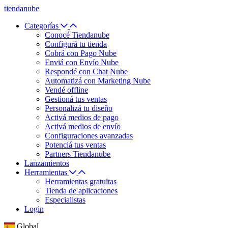
tiendanube
Categorías
Conocé Tiendanube
Configurá tu tienda
Cobrá con Pago Nube
Enviá con Envío Nube
Respondé con Chat Nube
Automatizá con Marketing Nube
Vendé offline
Gestioná tus ventas
Personalizá tu diseño
Activá medios de pago
Activá medios de envío
Configuraciones avanzadas
Potenciá tus ventas
Partners Tiendanube
Lanzamientos
Herramientas
Herramientas gratuitas
Tienda de aplicaciones
Especialistas
Login
Global