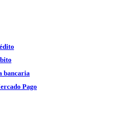
édito
bito
a bancaria
Mercado Pago