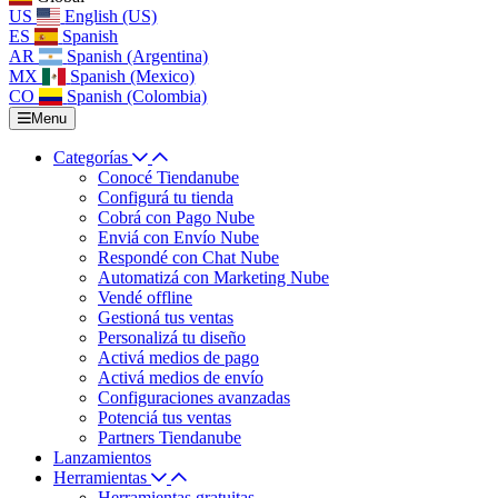
US
English (US)
ES
Spanish
AR
Spanish (Argentina)
MX
Spanish (Mexico)
CO
Spanish (Colombia)
Menu
Categorías
Conocé Tiendanube
Configurá tu tienda
Cobrá con Pago Nube
Enviá con Envío Nube
Respondé con Chat Nube
Automatizá con Marketing Nube
Vendé offline
Gestioná tus ventas
Personalizá tu diseño
Activá medios de pago
Activá medios de envío
Configuraciones avanzadas
Potenciá tus ventas
Partners Tiendanube
Lanzamientos
Herramientas
Herramientas gratuitas