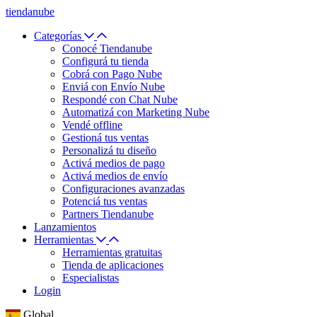
tiendanube
Categorías
Conocé Tiendanube
Configurá tu tienda
Cobrá con Pago Nube
Enviá con Envío Nube
Respondé con Chat Nube
Automatizá con Marketing Nube
Vendé offline
Gestioná tus ventas
Personalizá tu diseño
Activá medios de pago
Activá medios de envío
Configuraciones avanzadas
Potenciá tus ventas
Partners Tiendanube
Lanzamientos
Herramientas
Herramientas gratuitas
Tienda de aplicaciones
Especialistas
Login
Global