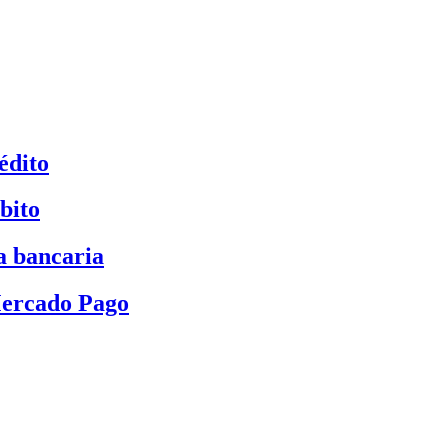
édito
bito
a bancaria
Mercado Pago