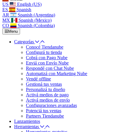
US
English (US)
ES
Spanish
AR
Spanish (Argentina)
MX
Spanish (Mexico)
CO
Spanish (Colombia)
Menu
Categorías
Conocé Tiendanube
Configurá tu tienda
Cobrá con Pago Nube
Enviá con Envío Nube
Respondé con Chat Nube
Automatizá con Marketing Nube
Vendé offline
Gestioná tus ventas
Personalizá tu diseño
Activá medios de pago
Activá medios de envío
Configuraciones avanzadas
Potenciá tus ventas
Partners Tiendanube
Lanzamientos
Herramientas
Herramientas gratuitas