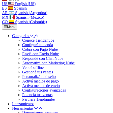
US
English (US)
ES
Spanish
AR
Spanish (Argentina)
MX
Spanish (Mexico)
CO
Spanish (Colombia)
Menu
Categorías
Conocé Tiendanube
Configurá tu tienda
Cobrá con Pago Nube
Enviá con Envío Nube
Respondé con Chat Nube
Automatizá con Marketing Nube
Vendé offline
Gestioná tus ventas
Personalizá tu diseño
Activá medios de pago
Activá medios de envío
Configuraciones avanzadas
Potenciá tus ventas
Partners Tiendanube
Lanzamientos
Herramientas
Herramientas gratuitas