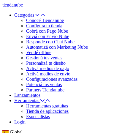
tiendanube
Categorías
Conocé Tiendanube
Configurá tu tienda
Cobrá con Pago Nube
Enviá con Envío Nube
Respondé con Chat Nube
Automatizá con Marketing Nube
Vendé offline
Gestioná tus ventas
Personalizá tu diseño
Activá medios de pago
Activá medios de envío
Configuraciones avanzadas
Potenciá tus ventas
Partners Tiendanube
Lanzamientos
Herramientas
Herramientas gratuitas
Tienda de aplicaciones
Especialistas
Login
Global