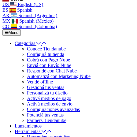
US
English (US)
ES
Spanish
AR
Spanish (Argentina)
MX
Spanish (Mexico)
CO
Spanish (Colombia)
Menu
Categorías
Conocé Tiendanube
Configurá tu tienda
Cobrá con Pago Nube
Enviá con Envío Nube
Respondé con Chat Nube
Automatizá con Marketing Nube
Vendé offline
Gestioná tus ventas
Personalizá tu diseño
Activá medios de pago
Activá medios de envío
Configuraciones avanzadas
Potenciá tus ventas
Partners Tiendanube
Lanzamientos
Herramientas
Herramientas gratuitas