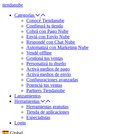
tiendanube
Categorías
Conocé Tiendanube
Configurá tu tienda
Cobrá con Pago Nube
Enviá con Envío Nube
Respondé con Chat Nube
Automatizá con Marketing Nube
Vendé offline
Gestioná tus ventas
Personalizá tu diseño
Activá medios de pago
Activá medios de envío
Configuraciones avanzadas
Potenciá tus ventas
Partners Tiendanube
Lanzamientos
Herramientas
Herramientas gratuitas
Tienda de aplicaciones
Especialistas
Login
Global