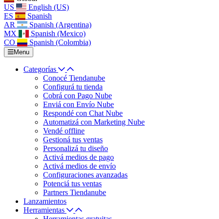
US
English (US)
ES
Spanish
AR
Spanish (Argentina)
MX
Spanish (Mexico)
CO
Spanish (Colombia)
Menu
Categorías
Conocé Tiendanube
Configurá tu tienda
Cobrá con Pago Nube
Enviá con Envío Nube
Respondé con Chat Nube
Automatizá con Marketing Nube
Vendé offline
Gestioná tus ventas
Personalizá tu diseño
Activá medios de pago
Activá medios de envío
Configuraciones avanzadas
Potenciá tus ventas
Partners Tiendanube
Lanzamientos
Herramientas
Herramientas gratuitas