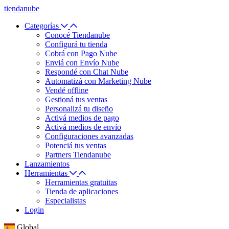
tiendanube
Categorías
Conocé Tiendanube
Configurá tu tienda
Cobrá con Pago Nube
Enviá con Envío Nube
Respondé con Chat Nube
Automatizá con Marketing Nube
Vendé offline
Gestioná tus ventas
Personalizá tu diseño
Activá medios de pago
Activá medios de envío
Configuraciones avanzadas
Potenciá tus ventas
Partners Tiendanube
Lanzamientos
Herramientas
Herramientas gratuitas
Tienda de aplicaciones
Especialistas
Login
Global