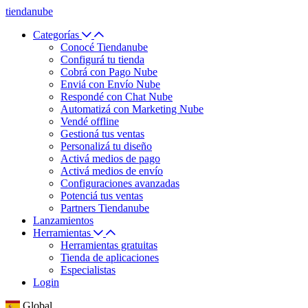
tiendanube
Categorías
Conocé Tiendanube
Configurá tu tienda
Cobrá con Pago Nube
Enviá con Envío Nube
Respondé con Chat Nube
Automatizá con Marketing Nube
Vendé offline
Gestioná tus ventas
Personalizá tu diseño
Activá medios de pago
Activá medios de envío
Configuraciones avanzadas
Potenciá tus ventas
Partners Tiendanube
Lanzamientos
Herramientas
Herramientas gratuitas
Tienda de aplicaciones
Especialistas
Login
Global