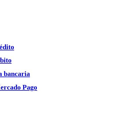
édito
bito
a bancaria
Mercado Pago