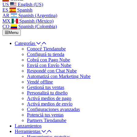
US
English (US)
ES
Spanish
AR
Spanish (Argentina)
MX
Spanish (Mexico)
CO
Spanish (Colombia)
Menu
Categorías
Conocé Tiendanube
Configurá tu tienda
Cobrá con Pago Nube
Enviá con Envío Nube
Respondé con Chat Nube
Automatizá con Marketing Nube
Vendé offline
Gestioná tus ventas
Personalizá tu diseño
Activá medios de pago
Activá medios de envío
Configuraciones avanzadas
Potenciá tus ventas
Partners Tiendanube
Lanzamientos
Herramientas
Herramientas gratuitas