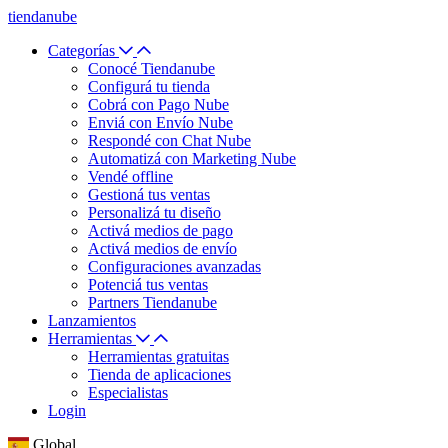
tiendanube
Categorías
Conocé Tiendanube
Configurá tu tienda
Cobrá con Pago Nube
Enviá con Envío Nube
Respondé con Chat Nube
Automatizá con Marketing Nube
Vendé offline
Gestioná tus ventas
Personalizá tu diseño
Activá medios de pago
Activá medios de envío
Configuraciones avanzadas
Potenciá tus ventas
Partners Tiendanube
Lanzamientos
Herramientas
Herramientas gratuitas
Tienda de aplicaciones
Especialistas
Login
Global