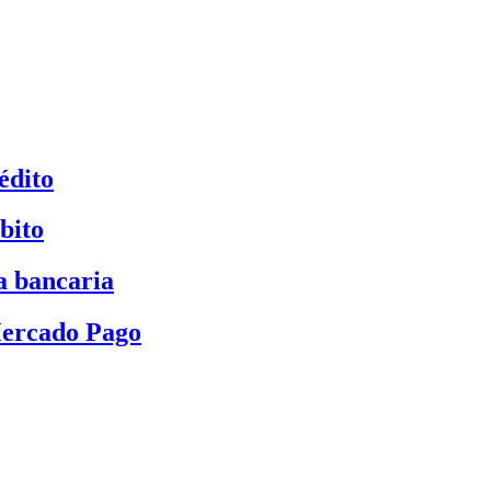
édito
bito
a bancaria
Mercado Pago