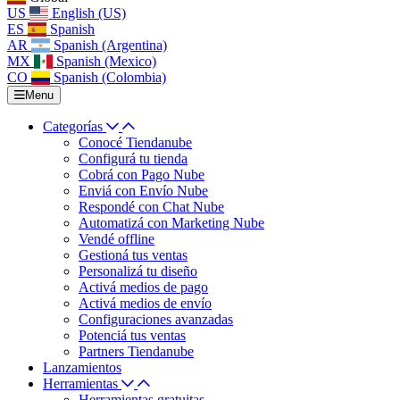
US
English (US)
ES
Spanish
AR
Spanish (Argentina)
MX
Spanish (Mexico)
CO
Spanish (Colombia)
Menu
Categorías
Conocé Tiendanube
Configurá tu tienda
Cobrá con Pago Nube
Enviá con Envío Nube
Respondé con Chat Nube
Automatizá con Marketing Nube
Vendé offline
Gestioná tus ventas
Personalizá tu diseño
Activá medios de pago
Activá medios de envío
Configuraciones avanzadas
Potenciá tus ventas
Partners Tiendanube
Lanzamientos
Herramientas
Herramientas gratuitas