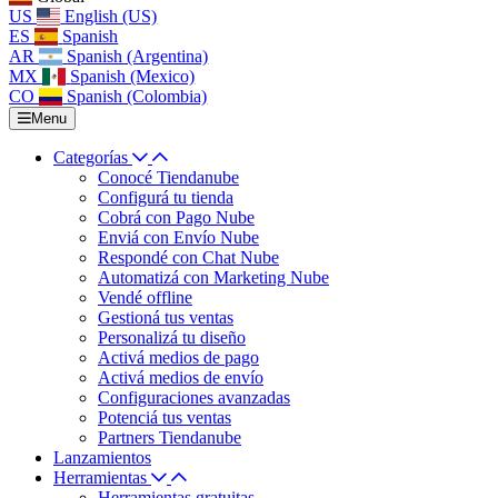
US
English (US)
ES
Spanish
AR
Spanish (Argentina)
MX
Spanish (Mexico)
CO
Spanish (Colombia)
Menu
Categorías
Conocé Tiendanube
Configurá tu tienda
Cobrá con Pago Nube
Enviá con Envío Nube
Respondé con Chat Nube
Automatizá con Marketing Nube
Vendé offline
Gestioná tus ventas
Personalizá tu diseño
Activá medios de pago
Activá medios de envío
Configuraciones avanzadas
Potenciá tus ventas
Partners Tiendanube
Lanzamientos
Herramientas
Herramientas gratuitas