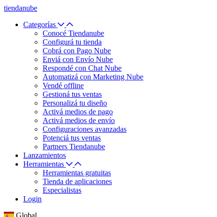
tiendanube
Categorías
Conocé Tiendanube
Configurá tu tienda
Cobrá con Pago Nube
Enviá con Envío Nube
Respondé con Chat Nube
Automatizá con Marketing Nube
Vendé offline
Gestioná tus ventas
Personalizá tu diseño
Activá medios de pago
Activá medios de envío
Configuraciones avanzadas
Potenciá tus ventas
Partners Tiendanube
Lanzamientos
Herramientas
Herramientas gratuitas
Tienda de aplicaciones
Especialistas
Login
Global