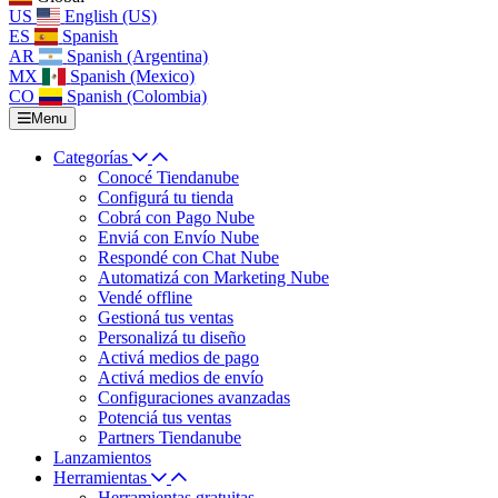
US
English (US)
ES
Spanish
AR
Spanish (Argentina)
MX
Spanish (Mexico)
CO
Spanish (Colombia)
Menu
Categorías
Conocé Tiendanube
Configurá tu tienda
Cobrá con Pago Nube
Enviá con Envío Nube
Respondé con Chat Nube
Automatizá con Marketing Nube
Vendé offline
Gestioná tus ventas
Personalizá tu diseño
Activá medios de pago
Activá medios de envío
Configuraciones avanzadas
Potenciá tus ventas
Partners Tiendanube
Lanzamientos
Herramientas
Herramientas gratuitas