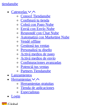
tiendanube
Categorías
Conocé Tiendanube
Configurá tu tienda
Cobrá con Pago Nube
Enviá con Envío Nube
Respondé con Chat Nube
Automatizá con Marketing Nube
Vendé offline
Gestioná tus ventas
Personalizá tu diseño
Activá medios de pago
Activá medios de envío
Configuraciones avanzadas
Potenciá tus ventas
Partners Tiendanube
Lanzamientos
Herramientas
Herramientas gratuitas
Tienda de aplicaciones
Especialistas
Login
Global