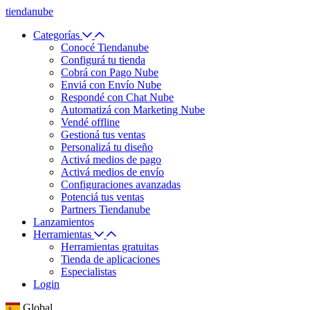
tiendanube
Categorías
Conocé Tiendanube
Configurá tu tienda
Cobrá con Pago Nube
Enviá con Envío Nube
Respondé con Chat Nube
Automatizá con Marketing Nube
Vendé offline
Gestioná tus ventas
Personalizá tu diseño
Activá medios de pago
Activá medios de envío
Configuraciones avanzadas
Potenciá tus ventas
Partners Tiendanube
Lanzamientos
Herramientas
Herramientas gratuitas
Tienda de aplicaciones
Especialistas
Login
Global