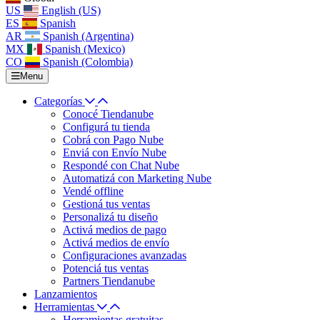
US
English (US)
ES
Spanish
AR
Spanish (Argentina)
MX
Spanish (Mexico)
CO
Spanish (Colombia)
Menu
Categorías
Conocé Tiendanube
Configurá tu tienda
Cobrá con Pago Nube
Enviá con Envío Nube
Respondé con Chat Nube
Automatizá con Marketing Nube
Vendé offline
Gestioná tus ventas
Personalizá tu diseño
Activá medios de pago
Activá medios de envío
Configuraciones avanzadas
Potenciá tus ventas
Partners Tiendanube
Lanzamientos
Herramientas
Herramientas gratuitas