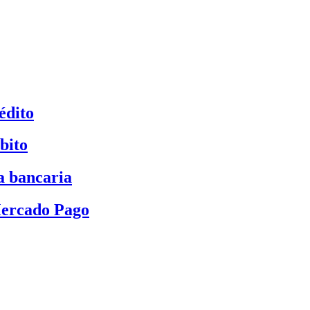
édito
bito
a bancaria
Mercado Pago