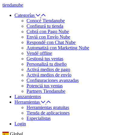
tiendanube
Categorías
Conocé Tiendanube
Configurá tu tienda
Cobrá con Pago Nube
Enviá con Envío Nube
Respondé con Chat Nube
Automatizá con Marketing Nube
Vendé offline
Gestioná tus ventas
Personalizá tu diseño
Activá medios de pago
Activá medios de envío
Configuraciones avanzadas
Potenciá tus ventas
Partners Tiendanube
Lanzamientos
Herramientas
Herramientas gratuitas
Tienda de aplicaciones
Especialistas
Login
Global