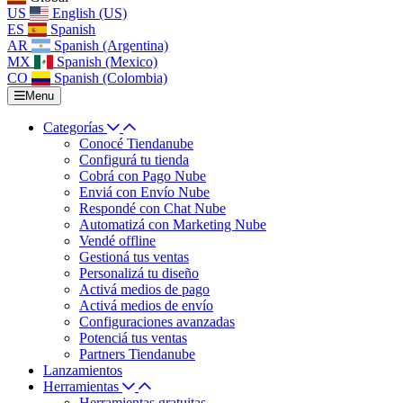
US
English (US)
ES
Spanish
AR
Spanish (Argentina)
MX
Spanish (Mexico)
CO
Spanish (Colombia)
Menu
Categorías
Conocé Tiendanube
Configurá tu tienda
Cobrá con Pago Nube
Enviá con Envío Nube
Respondé con Chat Nube
Automatizá con Marketing Nube
Vendé offline
Gestioná tus ventas
Personalizá tu diseño
Activá medios de pago
Activá medios de envío
Configuraciones avanzadas
Potenciá tus ventas
Partners Tiendanube
Lanzamientos
Herramientas
Herramientas gratuitas