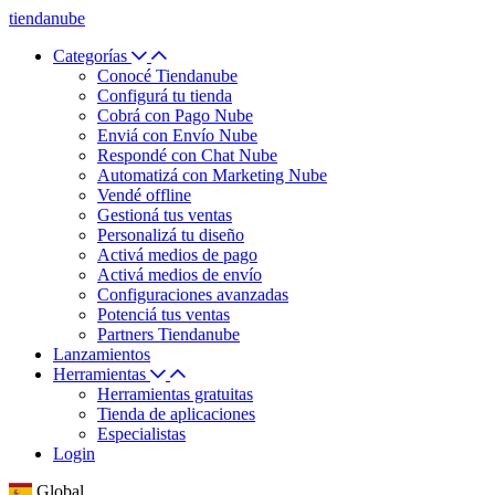
tiendanube
Categorías
Conocé Tiendanube
Configurá tu tienda
Cobrá con Pago Nube
Enviá con Envío Nube
Respondé con Chat Nube
Automatizá con Marketing Nube
Vendé offline
Gestioná tus ventas
Personalizá tu diseño
Activá medios de pago
Activá medios de envío
Configuraciones avanzadas
Potenciá tus ventas
Partners Tiendanube
Lanzamientos
Herramientas
Herramientas gratuitas
Tienda de aplicaciones
Especialistas
Login
Global