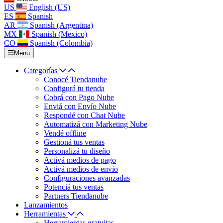
US
English (US)
ES
Spanish
AR
Spanish (Argentina)
MX
Spanish (Mexico)
CO
Spanish (Colombia)
Menu
Categorías
Conocé Tiendanube
Configurá tu tienda
Cobrá con Pago Nube
Enviá con Envío Nube
Respondé con Chat Nube
Automatizá con Marketing Nube
Vendé offline
Gestioná tus ventas
Personalizá tu diseño
Activá medios de pago
Activá medios de envío
Configuraciones avanzadas
Potenciá tus ventas
Partners Tiendanube
Lanzamientos
Herramientas
Herramientas gratuitas