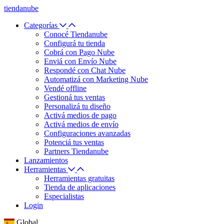
tiendanube
Categorías
Conocé Tiendanube
Configurá tu tienda
Cobrá con Pago Nube
Enviá con Envío Nube
Respondé con Chat Nube
Automatizá con Marketing Nube
Vendé offline
Gestioná tus ventas
Personalizá tu diseño
Activá medios de pago
Activá medios de envío
Configuraciones avanzadas
Potenciá tus ventas
Partners Tiendanube
Lanzamientos
Herramientas
Herramientas gratuitas
Tienda de aplicaciones
Especialistas
Login
Global