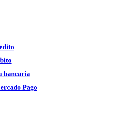
édito
bito
a bancaria
Mercado Pago