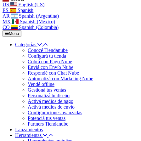
US
English (US)
ES
Spanish
AR
Spanish (Argentina)
MX
Spanish (Mexico)
CO
Spanish (Colombia)
Menu
Categorías
Conocé Tiendanube
Configurá tu tienda
Cobrá con Pago Nube
Enviá con Envío Nube
Respondé con Chat Nube
Automatizá con Marketing Nube
Vendé offline
Gestioná tus ventas
Personalizá tu diseño
Activá medios de pago
Activá medios de envío
Configuraciones avanzadas
Potenciá tus ventas
Partners Tiendanube
Lanzamientos
Herramientas
Herramientas gratuitas