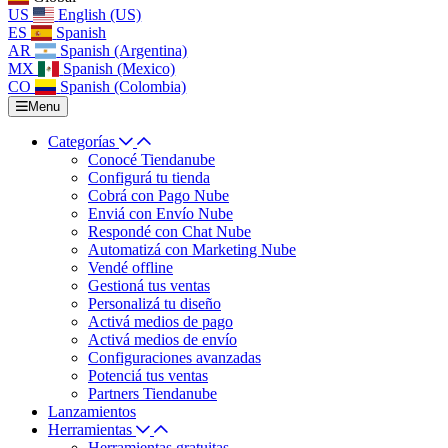
US
English (US)
ES
Spanish
AR
Spanish (Argentina)
MX
Spanish (Mexico)
CO
Spanish (Colombia)
Menu
Categorías
Conocé Tiendanube
Configurá tu tienda
Cobrá con Pago Nube
Enviá con Envío Nube
Respondé con Chat Nube
Automatizá con Marketing Nube
Vendé offline
Gestioná tus ventas
Personalizá tu diseño
Activá medios de pago
Activá medios de envío
Configuraciones avanzadas
Potenciá tus ventas
Partners Tiendanube
Lanzamientos
Herramientas
Herramientas gratuitas