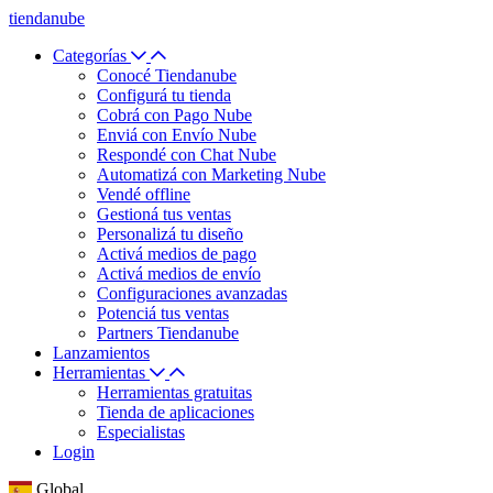
tiendanube
Categorías
Conocé Tiendanube
Configurá tu tienda
Cobrá con Pago Nube
Enviá con Envío Nube
Respondé con Chat Nube
Automatizá con Marketing Nube
Vendé offline
Gestioná tus ventas
Personalizá tu diseño
Activá medios de pago
Activá medios de envío
Configuraciones avanzadas
Potenciá tus ventas
Partners Tiendanube
Lanzamientos
Herramientas
Herramientas gratuitas
Tienda de aplicaciones
Especialistas
Login
Global