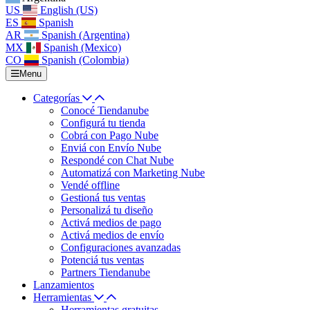
US
English (US)
ES
Spanish
AR
Spanish (Argentina)
MX
Spanish (Mexico)
CO
Spanish (Colombia)
Menu
Categorías
Conocé Tiendanube
Configurá tu tienda
Cobrá con Pago Nube
Enviá con Envío Nube
Respondé con Chat Nube
Automatizá con Marketing Nube
Vendé offline
Gestioná tus ventas
Personalizá tu diseño
Activá medios de pago
Activá medios de envío
Configuraciones avanzadas
Potenciá tus ventas
Partners Tiendanube
Lanzamientos
Herramientas
Herramientas gratuitas