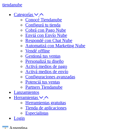
tiendanube
Categorías
Conocé Tiendanube
Configurá tu tienda
Cobrá con Pago Nube
Enviá con Envío Nube
Respondé con Chat Nube
Automatizá con Marketing Nube
Vendé offline
Gestioná tus ventas
Personalizá tu diseño
Activá medios de pago
Activá medios de envío
Configuraciones avanzadas
Potenciá tus ventas
Partners Tiendanube
Lanzamientos
Herramientas
Herramientas gratuitas
Tienda de aplicaciones
Especialistas
Login
Argentina